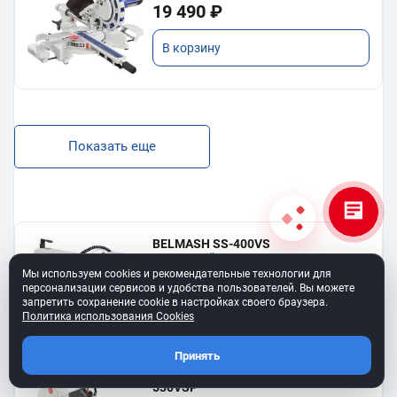
19 490 ₽
В корзину
Показать еще
BELMASH SS-400VS
Лобзиковый станок
Мы используем cookies и рекомендательные технологии для
13 190 ₽
персонализации сервисов и удобства пользователей. Вы можете
запретить сохранение cookie в настройках своего браузера.
Политика использования Cookies
В корзину
Принять
Станок лобзиковый BELMASH SS-
530VSP