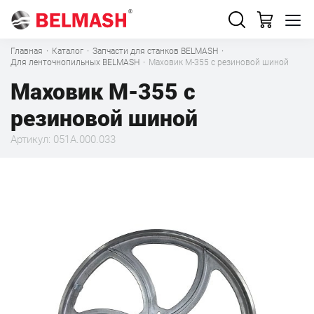
Главная
·
Каталог
·
Запчасти для станков BELMASH
·
Для ленточнопильных BELMASH
·
Маховик M-355 с резиновой шиной
Маховик M-355 с
резиновой шиной
Артикул: 051A.000.033