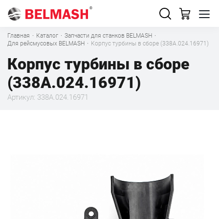
Главная
·
Каталог
·
Запчасти для станков BELMASH
·
Для рейсмусовых BELMASH
·
Корпус турбины в сборе (338А.024.16971)
Корпус турбины в сборе
(338А.024.16971)
Артикул: 338А.024.16971