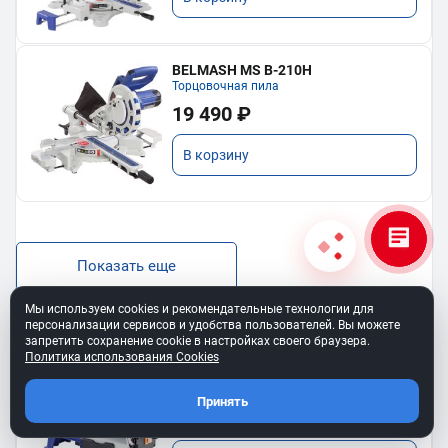
BELMASH MS B-210H
Торцовочная пила
19 490 ₽
В корзину
Показать еще
Мы используем cookies и рекомендательные технологии для
персонализации сервисов и удобства пользователей. Вы можете
запретить сохранение cookie в настройках своего браузера.
Политика использования Cookies
BELMASH SS-400VS
Лобзиковый станок
Принять
13 190 ₽