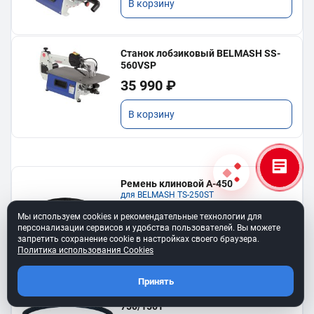
В корзину
Станок лобзиковый BELMASH SS-
560VSP
35 990 ₽
В корзину
Ремень клиновой A-450
для BELMASH TS-250SТ
550 ₽
Мы используем cookies и рекомендательные технологии для
персонализации сервисов и удобства пользователей. Вы можете
запретить сохранение cookie в настройках своего браузера.
В корзину
Политика использования Cookies
Принять
Ремень 6PJ610 для BELMASH BJM-
750/150T