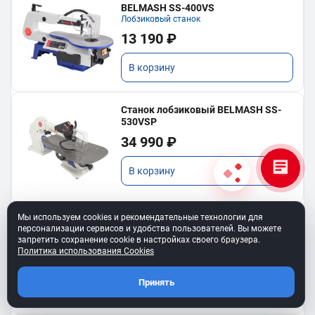
BELMASH SS-400VS
Лобзиковый станок
13 190 ₽
В корзину
Станок лобзиковый BELMASH SS-
530VSP
34 990 ₽
В корзину
Мы используем cookies и рекомендательные технологии для
Станок лобзиковый BELMASH SS-
персонализации сервисов и удобства пользователей. Вы можете
450VSP
запретить сохранение cookie в настройках своего браузера.
21 990 ₽
Политика использования Cookies
В корзину
Принять