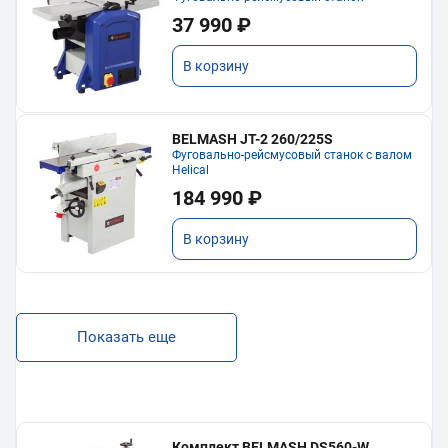
37 990 ₽
В корзину
BELMASH JT-2 260/225S
Фуговально-рейсмусовый станок с валом
Helical
184 990 ₽
В корзину
Показать еще
Комплект BELMASH DS560-W