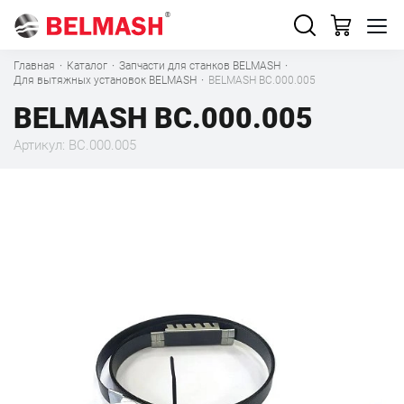
Главная
·
Каталог
·
Запчасти для станков BELMASH
·
Для вытяжных установок BELMASH
·
BELMASH BC.000.005
BELMASH BC.000.005
Артикул: BC.000.005