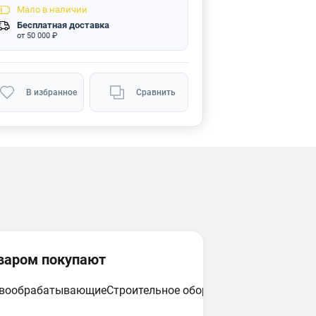
Мало
в наличии
Бесплатная доставка
от 50 000 ₽
В избранное
Сравнить
оваром покупают
евообрабатывающие
Строительное оборудование
Циркулярн