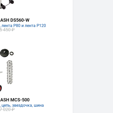
MASH DS560-W
 лента P80 и лента P120
5 450 ₽
MASH MCS-500
 цепь, звездочка, шина
7 020 ₽