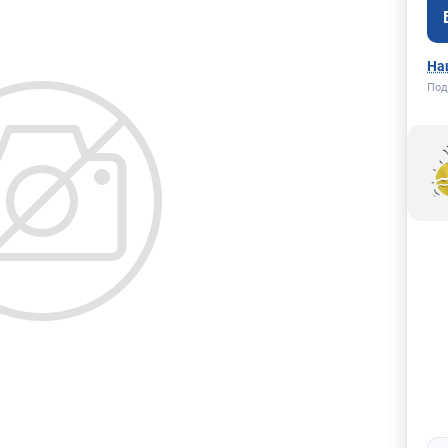
На
Под