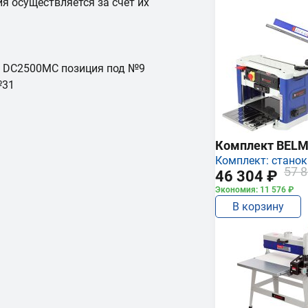
я осуществляется за счет их
 DC2500МС позиция под №9
№31
Комплект BEL
Комплект: станок
57 8
46 304 ₽
Экономия: 11 576 ₽
В корзину