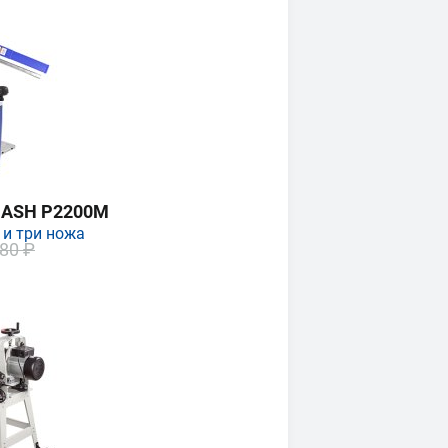
MASH P2200M
 и три ножа
80 ₽