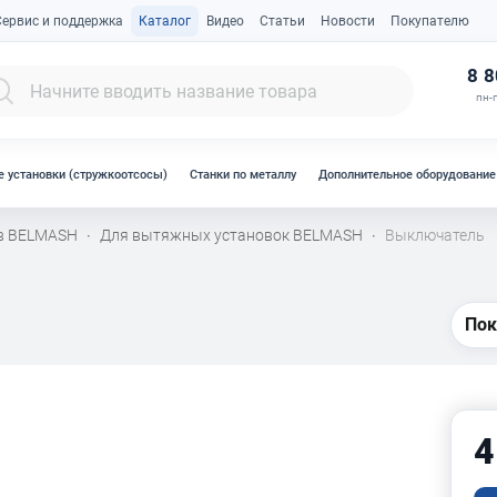
Сервис и поддержка
Каталог
Видео
Статьи
Новости
Покупателю
К
8 8
пн-п
 установки (стружкоотсосы)
Станки по металлу
Дополнительное оборудование
ов BELMASH
Для вытяжных установок BELMASH
Выключатель
·
·
Пок
4