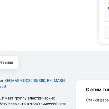
Отзывы
ок
BELMASH DC3900/380
,
BELMASH
380
С этим т
и. Имеет группу электрических
Станки дер
боту элемента в электрической сети