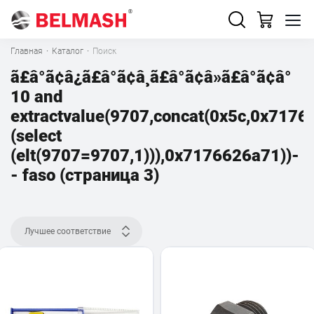
Главная
·
Каталог
·
Поиск
ã£â°ã¢â¿ã£â°ã¢â¸ã£â°ã¢â»ã£â°ã¢â°
10 and
extractvalue(9707,concat(0x5c,0x7176
(select
(elt(9707=9707,1))),0x7176626a71))-
- faso (страница 3)
Лучшее соответствие