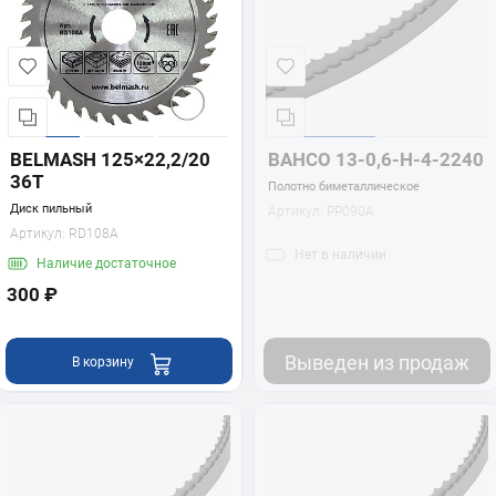
BELMASH 125×22,2/20
BAHCO 13-0,6-H-4-2240
36Т
Полотно биметаллическое
Диск пильный
Артикул:
PP090A
Артикул:
RD108A
Нет
в наличии
Наличие
достаточное
300 ₽
Выведен из продаж
В корзину