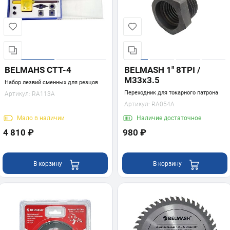
BELMAHS CTT-4
BELMASH 1" 8TPI /
M33x3.5
Набор лезвий сменных для резцов
Переходник для токарного патрона
Артикул:
RA113A
Артикул:
RA054A
Мало
в наличии
Наличие
достаточное
4 810 ₽
980 ₽
В корзину
В корзину