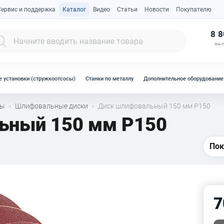
Сервис и поддержка
Каталог
Видео
Статьи
Новости
Покупателю
К
8 8
пн-п
 установки (стружкоотсосы)
Станки по металлу
Дополнительное оборудование
лы
Шлифовальные диски
Диск шлифовальный 150 мм Р150
·
·
ьный 150 мм Р150
Пок
7