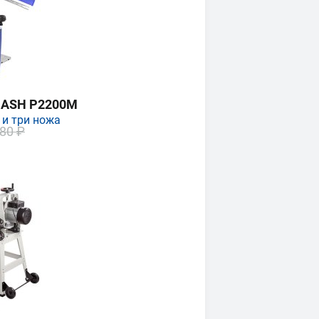
MASH P2200M
 и три ножа
80 ₽