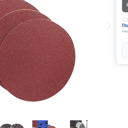
По
Наш