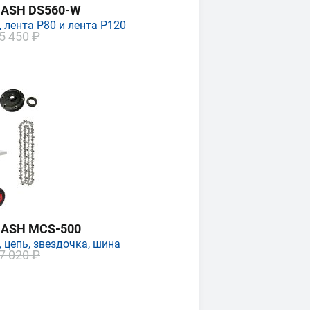
MASH DS560-W
 лента P80 и лента P120
5 450 ₽
MASH MCS-500
 цепь, звездочка, шина
7 020 ₽