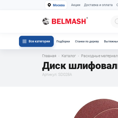
Акции
Доставка и оплата
Москва
Все категории
Подборки
Станки по дереву
Вытяжные
Главная
Каталог
Расходные материа
·
·
Диск шлифовал
Артикул: SD028A