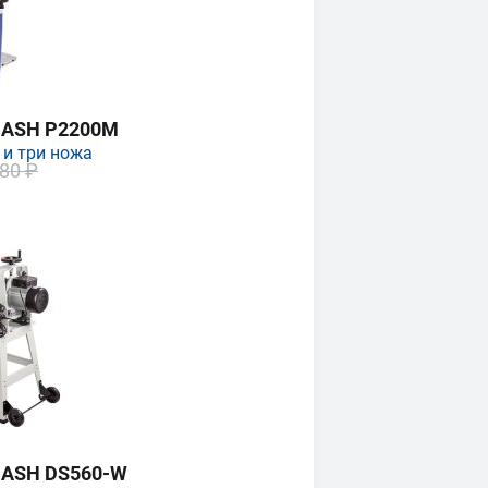
MASH P2200M
 и три ножа
80 ₽
MASH DS560-W