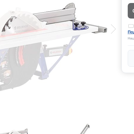
По
Наш