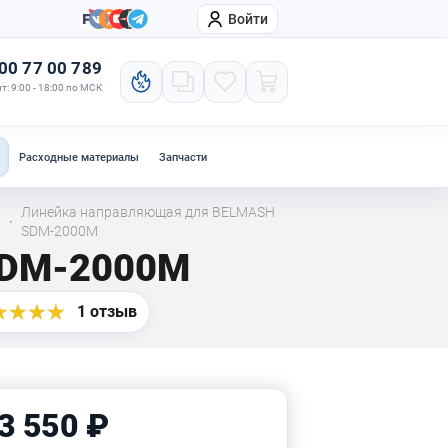
Войти
онтакты
Компания
00 77 00 789
т: 9:00 - 18:00 по МСК
Расходные материалы
Запчасти
Линейка направляющая для BELMASH
·
SDM-2000M
SDM-2000M
1 отзыв
3 550 ₽