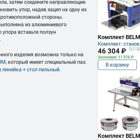
ола, затем соедините направляющие
новить упор, надев зацеп на одну из
противоположной стороны.
выполнена из алюминиевого
 упора вставьте ползун
Комплект BEL
.
Комплект: станок
57 8
46 304 ₽
анного изделия возможна только на
Экономия: 11 576 ₽
0М
, который имеет специальный паз.
В корзину
м
линейка + стол пильный
.
Комплект BEL