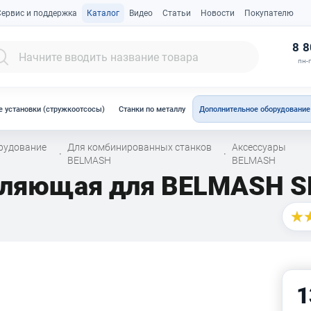
Сервис и поддержка
Каталог
Видео
Статьи
Новости
Покупателю
К
8 8
пн-п
 установки (стружкоотсосы)
Станки по металлу
Дополнительное оборудование
рудование
Для комбинированных станков
Аксессуары
·
·
BELMASH
BELMASH
вляющая для BELMASH 
1