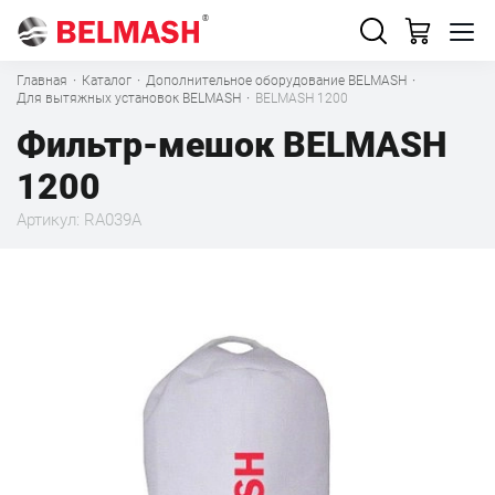
Главная
·
Каталог
·
Дополнительное оборудование BELMASH
·
Для вытяжных установок BELMASH
·
BELMASH 1200
Фильтр-мешок BELMASH
1200
Артикул: RA039A