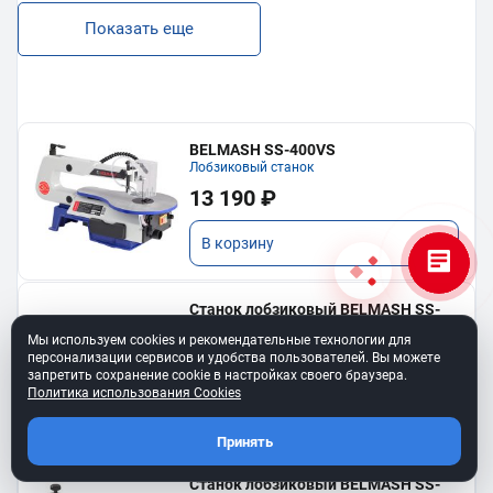
Показать еще
BELMASH SS-400VS
Лобзиковый станок
13 190 ₽
В корзину
Станок лобзиковый BELMASH SS-
530VSP
Мы используем cookies и рекомендательные технологии для
34 990 ₽
персонализации сервисов и удобства пользователей. Вы можете
запретить сохранение cookie в настройках своего браузера.
Политика использования Cookies
В корзину
Принять
Станок лобзиковый BELMASH SS-