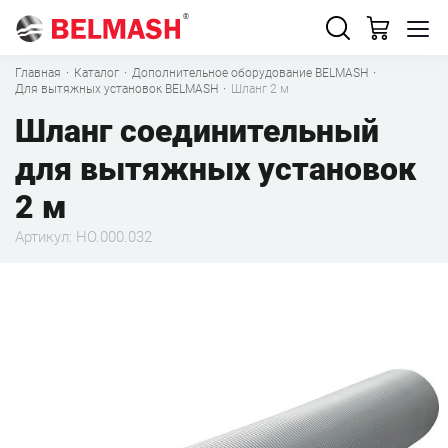
Главная
·
Каталог
·
Дополнительное оборудование BELMASH
·
Для вытяжных установок BELMASH
·
Шланг 2 м
Шланг соединительный
для вытяжных установок
2 м
Артикул: HO.000.032