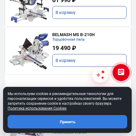
В корзину
BELMASH MS B-210H
Торцовочная пила
19 490 ₽
В корзину
Показать еще
Мы используем cookies и рекомендательные технологии для
персонализации сервисов и удобства пользователей. Вы можете
запретить сохранение cookie в настройках своего браузера.
Политика использования Cookies
Принять
BELMASH SS-400VS
Лобзиковый станок