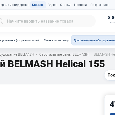
Сервис и поддержка
Каталог
Видео
Статьи
Новости
Покупателю
К
8 8
пн-п
 установки (стружкоотсосы)
Станки по металлу
Дополнительное оборудование
орудование BELMASH
Строгальные валы BELMASH
BELMASH Hel
·
·
й BELMASH Helical 155
Пок
4