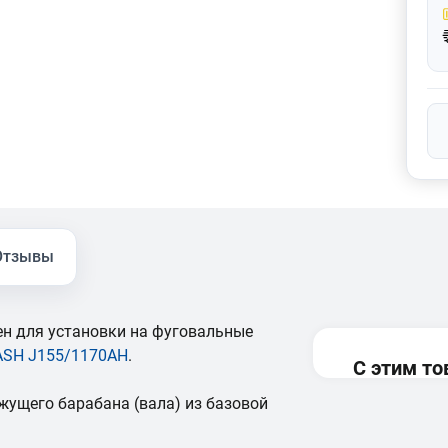
Отзывы
чен для установки на фуговальные
SH J155/1170AH
.
С этим т
жущего барабана (вала) из базовой