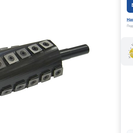
На
Под