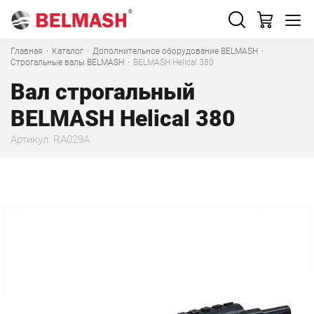
Главная
·
Каталог
·
Дополнительное оборудование BELMASH
·
Строгальные валы BELMASH
·
BELMASH Helical 380
Вал строгальный
BELMASH Helical 380
Артикул: RA029A