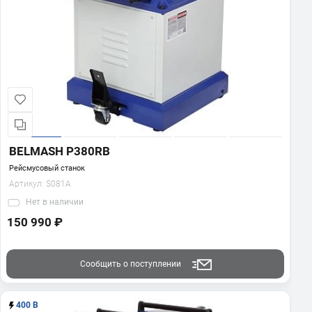
BELMASH P380RB
Рейсмусовый станок
Артикул:
S081A
Нет
в наличии
150 990 ₽
Сообщить о поступлении
400 В