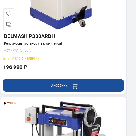
BELMASH P380ARBH
Рейсмусовый станок с валом Helical
Артикул:
S186A
Мало
в наличии
196 990 ₽
В корзину
220 В