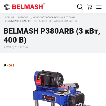
Главная
·
Каталог
·
Деревообрабатывающие станки
·
Рейсмусовые станки
·
BELMASH P380АRB (3 кВт, 400 В)
BELMASH P380АRB (3 кВт,
400 В)
Артикул: S026A
400 В