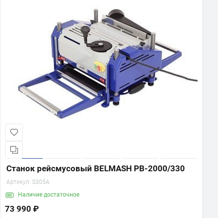
BELMASH DC1200
Вытяжная установка (стружкоотсос)
19 990 ₽
В корзину
Станок рейсмусовый BELMASH PB-2000/330
Артикул:
S305A
Наличие
достаточное
73 990 ₽