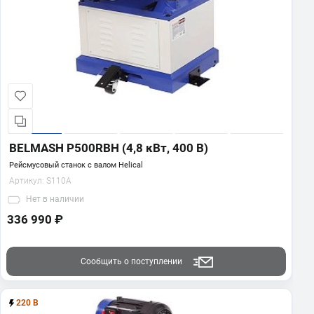
BELMASH P500RBH (4,8 кВт, 400 В)
Рейсмусовый станок с валом Helical
Артикул:
S110A
Нет
в наличии
336 990 ₽
Сообщить о поступлении
220 В