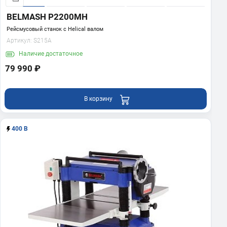
BELMASH P2200MH
Рейсмусовый станок с Helical валом
Артикул:
S215A
Наличие
достаточное
79 990 ₽
В корзину
400 В