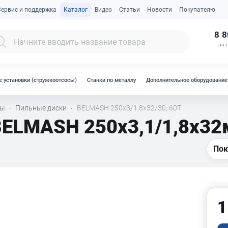
Сервис и поддержка
Каталог
Видео
Статьи
Новости
Покупателю
К
8 8
пн-п
 установки (стружкоотсосы)
Станки по металлу
Дополнительное оборудование
лы
Пильные диски
BELMASH 250x3/1,8x32/30; 60T
·
·
BELMASH 250x3,1/1,8x32
Пок
1