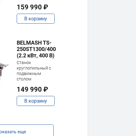
159 990 ₽
В корзину
BELMASH TS-
250ST1300/400
(2.2 кВт, 400 В)
Станок
круглопильный с
подвижным
столом
149 990 ₽
В корзину
оказать еще