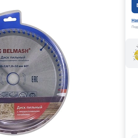
На
Под