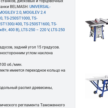
станков, дисковых и торцовочных
станки BELMASH:
UNIVERSAL-
MOGILEV 2.0
,
MOGILEV 2.4
00
,
TS-250ST1000
,
TS-
0ST1300/400
,
TS-250ST1600
,
TS-
кВт, 400 В)
,
LTS-250 – 220 V
,
LTS-250
адусов, задний угол 15 градусов.
азносторонним углом наклона
00 об./мин.
екте имеется переходное кольцо на
одольный распил древесины,
нического регламента Таможенного