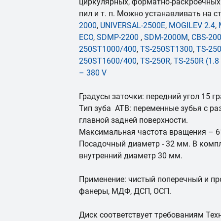
циркулярных, форматно-раскроечных 
пил и т. п. Можно устанавливать на 
2000
,
UNIVERSAL-2500E
,
MOGILEV 2.4
,
ECO
,
SDMP-2200
,
SDM-2000M
,
CBS-20
250ST1000/400
,
TS-250ST1300
,
TS-25
250ST1600/400
,
TS-250R
,
TS-250R (1.8 
– 380 V
Градусы заточки: передний угол 15 гр
Тип зуба ATB: переменные зубья с р
главной задней поверхности.
Максимальная частота вращения – 61
Посадочный диаметр - 32 мм. В компл
внутренний диаметр 30 мм.
Применение: чистый поперечный и пр
фанеры, МДФ, ДСП, ОСП.
Диск соответствует требованиям Тех