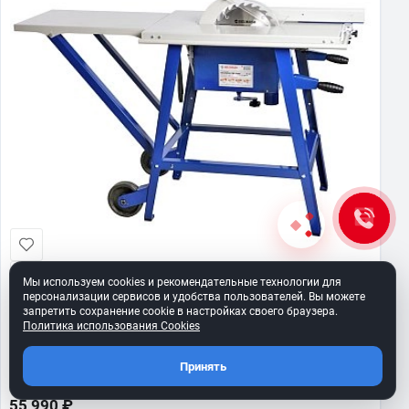
Мы используем cookies и рекомендательные технологии для
персонализации сервисов и удобства пользователей. Вы можете
BELMASH CBS-2400
запретить сохранение cookie в настройках своего браузера.
Политика использования Cookies
Станок циркулярный бытовой
Артикул:
S010A
Принять
Мало
в наличии
55 990 ₽