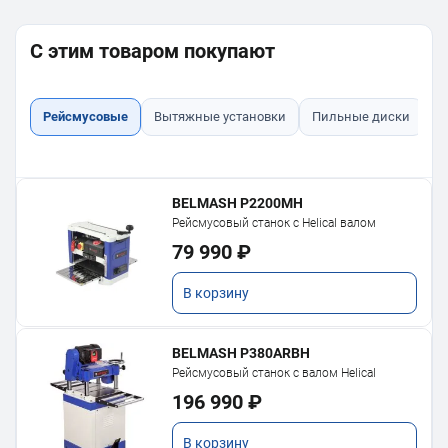
С этим товаром покупают
Рейсмусовые
Вытяжные установки
Пильные диски
Ф
BELMASH P2200MH
Рейсмусовый станок с Helical валом
79 990 ₽
В корзину
BELMASH P380ARBH
Рейсмусовый станок с валом Helical
196 990 ₽
В корзину