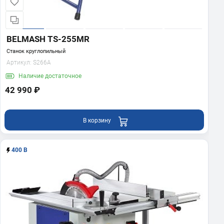
BELMASH TS-255MR
Станок круглопильный
Артикул:
S266A
Наличие
достаточное
42 990 ₽
В корзину
400 В