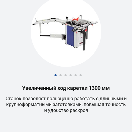
и
Увеличенный ход каретки 1300 мм
ь
Станок позволяет полноценно работать с длинными и
О
м
крупноформатными заготовками, повышая точность
и удобство раскроя