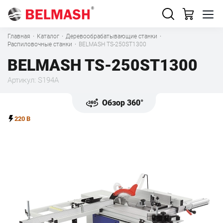
Главная
·
Каталог
·
Деревообрабатывающие станки
·
Распиловочные станки
·
BELMASH TS-250ST1300
BELMASH TS-250ST1300
Артикул: S194A
Обзор 360°
220 В