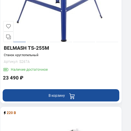
BELMASH TS-255M
Станок круглопильный
Артикул:
S267A
Наличие
достаточное
23 490 ₽
В корзину
220 В