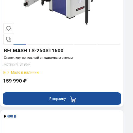
BELMASH TS-250ST1600
Станок круглопильный с подвижным столом
Артикул:
S196A
Мало
в наличии
159 990 ₽
В корзину
400 В