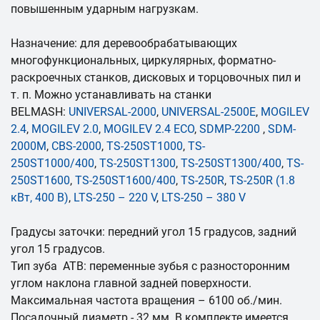
повышенным ударным нагрузкам.
Назначение: для деревообрабатывающих
многофункциональных, циркулярных, форматно-
раскроечных станков, дисковых и торцовочных пил и
т. п. Можно устанавливать на станки
BELMASH:
UNIVERSAL-2000
,
UNIVERSAL-2500E
,
MOGILEV
2.4
,
MOGILEV 2.0
,
MOGILEV 2.4 ECO
,
SDMP-2200
,
SDM-
2000M
,
CBS-2000
,
TS-250ST1000
,
TS-
250ST1000/400
,
TS-250ST1300
,
TS-250ST1300/400
,
TS-
250ST1600
,
TS-250ST1600/400
,
TS-250R
,
TS-250R (1.8
кВт, 400 В)
,
LTS-250 – 220 V
,
LTS-250 – 380 V
Градусы заточки: передний угол 15 градусов, задний
угол 15 градусов.
Тип зуба ATB: переменные зубья с разносторонним
углом наклона главной задней поверхности.
Максимальная частота вращения – 6100 об./мин.
Посадочный диаметр - 32 мм. В комплекте имеется