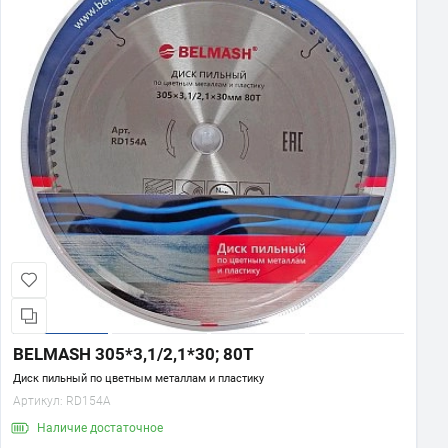
BELMASH MOGILEV 2.4
Станок деревообрабатывающий
многофункциональный
40 490 ₽
В корзину
BELMASH MOGILEV 2.4 ECO
Станок деревообрабатывающий
многофункциональный
37 990 ₽
В корзину
BELMASH 305*3,1/2,1*30; 80T
BELMASH UNIVERSAL-2000
Диск пильный по цветным металлам и пластику
Станок деревообрабатывающий
многофункциональный бытовой
Артикул:
RD154A
39 990 ₽
Наличие
достаточное