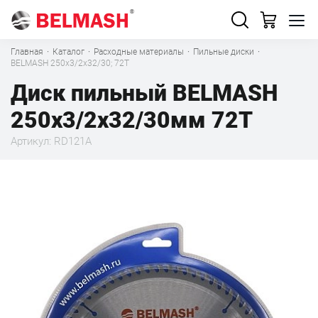
Главная
·
Каталог
·
Расходные материалы
·
Пильные диски
·
BELMASH 250x3/2x32/30; 72T
Диск пильный BELMASH
250x3/2x32/30мм 72T
Артикул: RD121A