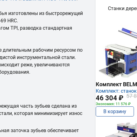
Станки дер
убья изготовлены из быстрорежущей
-69 HRC.
ом TPI, разводка стандартная
е длительным рабочим ресурсом по
дистой инструментальной стали.
оисходит реже, увеличиваются
борудования.
Комплект BEL
Комплект: станок
57 8
46 304 ₽
Экономия: 11 576 ₽
режущая часть зубьев сделана из
В корзину
тали, которая минимизирует износ
ьная заточка зубьев обеспечивает