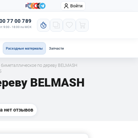
Войти
онтакты
Компания
00 77 00 789
т: 9:00 - 18:00 по МСК
Расходные материалы
Запчасти
 биметаллическое по дереву BELMASH
5
дереву BELMASH
а нет отзывов