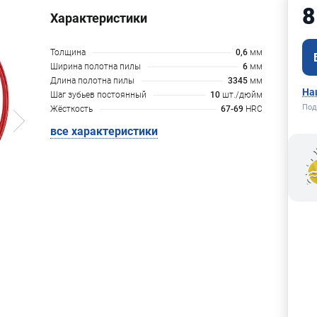
8
Характеристики
Толщина
0,6
мм
Ширина полотна пилы
6
мм
Длина полотна пилы
3345
мм
На
Шаг зубьев постоянный
10
шт./дюйм
Под
Жёсткость
67-69
HRC
все характеристики