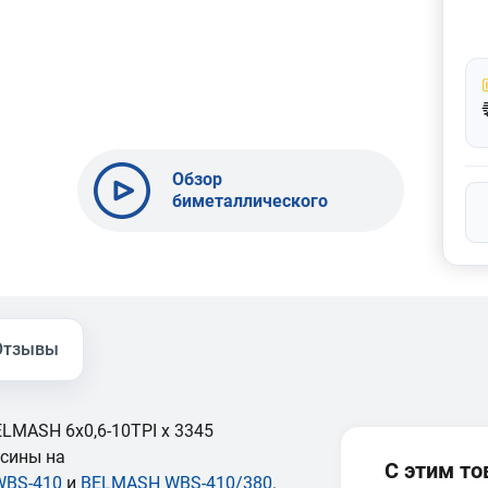
Обзор
биметаллического
полотна BELMASH
10x0,6-10TPI x 2560
Отзывы
LMASH 6x0,6-10TPI x 3345
есины на
С этим т
WBS-410
и
BELMASH WBS-410/380
.