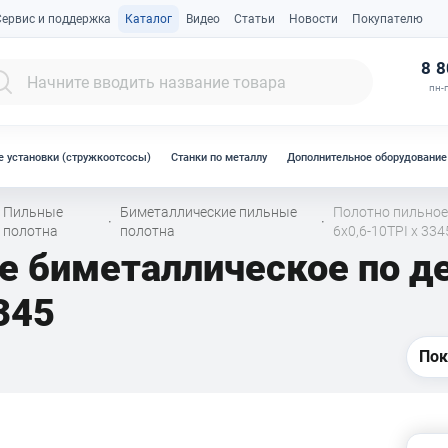
Сервис и поддержка
Каталог
Видео
Статьи
Новости
Покупателю
К
8 8
пн-п
 установки (стружкоотсосы)
Станки по металлу
Дополнительное оборудование
Пильные
Биметаллические пильные
Полотно пильное
·
·
полотна
полотна
6x0,6-10TPI x 334
ое биметаллическое по 
345
Пок