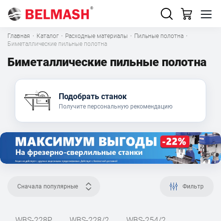
Главная
·
Каталог
·
Расходные материалы
·
Пильные полотна
·
Биметаллические пильные полотна
Биметаллические пильные полотна
Подобрать станок
Получите персональную рекомендацию
Сначала популярные
Фильтр
WBS-228P
WBS-228/2
WBS-254/2