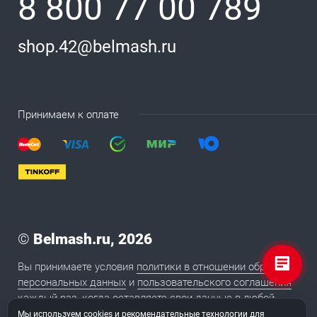
8 800 77 00 789
shop.42@belmash.ru
Принимаем к оплате
©
Belmash.ru, 2026
Вы принимаете условия
политики в отношении обработки
персональных данных
и
пользовательского соглашения
каждый раз, когда оставляете свои данные в любой
форме обратной связи на сайте BELMASH.RU
Мы используем cookies и рекомендательные технологии для