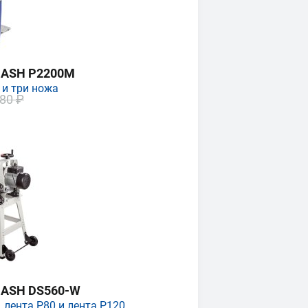
MASH P2200M
 и три ножа
80 ₽
MASH DS560-W
 лента P80 и лента P120