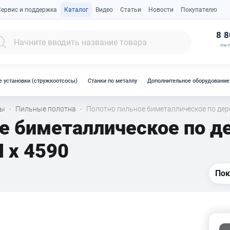
Сервис и поддержка
Каталог
Видео
Статьи
Новости
Покупателю
К
8 8
пн-п
 установки (стружкоотсосы)
Станки по металлу
Дополнительное оборудование
лы
Пильные полотна
Полотно пильное биметаллическое по дер
·
·
ое биметаллическое по 
 x 4590
Пок