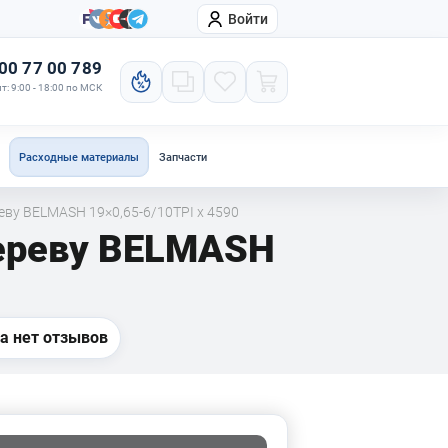
Войти
онтакты
Компания
00 77 00 789
т: 9:00 - 18:00 по МСК
Расходные материалы
Запчасти
еву BELMASH 19×0,65-6/10TPI x 4590
дереву BELMASH
а нет отзывов