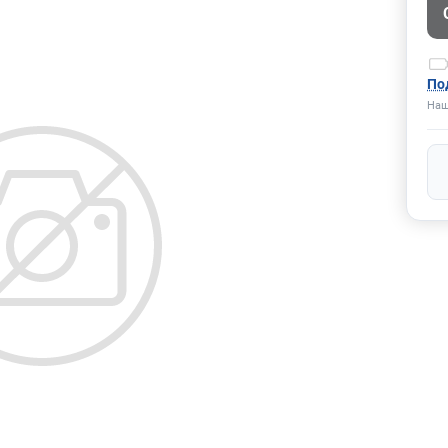
По
Наш