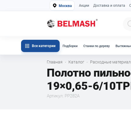
Акции
Доставка и оплата
Москва
Все категории
Подборки
Станки по дереву
Вытяжные
Главная
Каталог
Расходные материа
·
·
Полотно пильн
19×0,65-6/10TPI
Артикул: PP282A