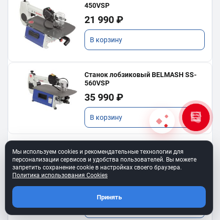
450VSP
21 990 ₽
В корзину
Станок лобзиковый BELMASH SS-
560VSP
35 990 ₽
В корзину
Мы используем cookies и рекомендательные технологии для
персонализации сервисов и удобства пользователей. Вы можете
Ремень клиновой A-450
запретить сохранение cookie в настройках своего браузера.
для BELMASH TS-250SТ
Политика использования Cookies
550 ₽
Принять
В корзину