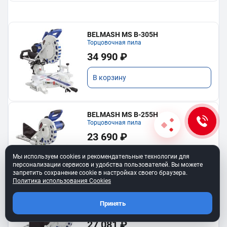
BELMASH MS B-305H
Торцовочная пила
34 990 ₽
В корзину
BELMASH MS B-255H
Торцовочная пила
23 690 ₽
Мы используем cookies и рекомендательные технологии для
В корзину
персонализации сервисов и удобства пользователей. Вы можете
запретить сохранение cookie в настройках своего браузера.
Политика использования Cookies
BELMASH MS B-255H COMBO
Комплект: пила MS B-255H, диск диск
Принять
RD153A
30 090 ₽
27 081 ₽