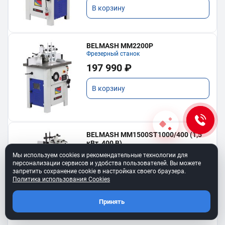
В корзину
BELMASH MM2200P
Фрезерный станок
197 990 ₽
В корзину
BELMASH MM1500ST1000/400 (1,5
кВт, 400 В)
Фрезерный станок с подвижным столом
Мы используем cookies и рекомендательные технологии для
142 990 ₽
персонализации сервисов и удобства пользователей. Вы можете
запретить сохранение cookie в настройках своего браузера.
Политика использования Cookies
В корзину
Принять