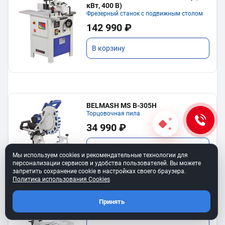
кВт, 400 В)
Фрезерный станок с подвижным столом
142 990 ₽
В корзину
BELMASH MS B-305H
Торцовочная пила
34 990 ₽
В корзину
Мы используем cookies и рекомендательные технологии для
персонализации сервисов и удобства пользователей. Вы можете
запретить сохранение cookie в настройках своего браузера.
Политика использования Cookies
BELMASH MS B-255H
Торцовочная пила
Принять
23 690 ₽