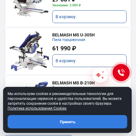
Экономия: 3 009 ₽
В корзину
BELMASH MS U-305H
Пила торцовочная
61 990 ₽
В корзину
BELMASH MS B-210H
Торцовочная пила
Мы используем cookies и рекомендательные технологии для
19 490 ₽
персонализации сервисов и удобства пользователей. Вы можете
запретить сохранение cookie в настройках своего браузера.
В корзину
Политика использования Cookies
Принять