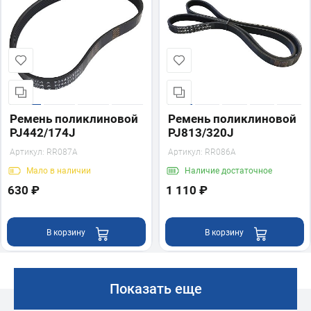
Ремень поликлиновой
Ремень поликлиновой
PJ442/174J
PJ813/320J
Артикул:
RR087A
Артикул:
RR086A
Мало
в наличии
Наличие
достаточное
630 ₽
1 110 ₽
В корзину
В корзину
Показать еще