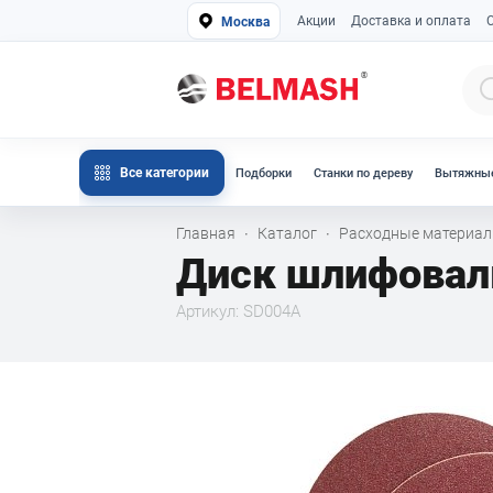
Акции
Доставка и оплата
Москва
Все категории
Подборки
Станки по дереву
Вытяжные
Главная
Каталог
Расходные материа
·
·
Диск шлифовал
Артикул: SD004A