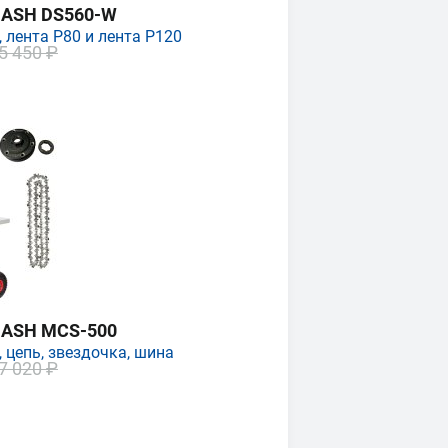
MASH DS560-W
 лента P80 и лента P120
5 450 ₽
MASH MCS-500
 цепь, звездочка, шина
7 020 ₽