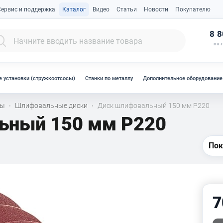
Сервис и поддержка
Каталог
Видео
Статьи
Новости
Покупателю
К
8 8
пн-п
 установки (стружкоотсосы)
Станки по металлу
Дополнительное оборудование
лы
Шлифовальные диски
Диск шлифовальный 150 мм Р220
·
·
ьный 150 мм Р220
Пок
7