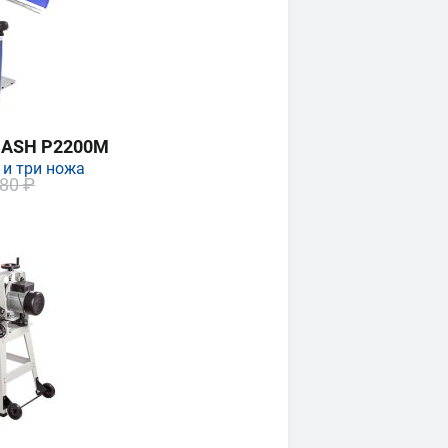
MASH P2200M
 и три ножа
80 ₽