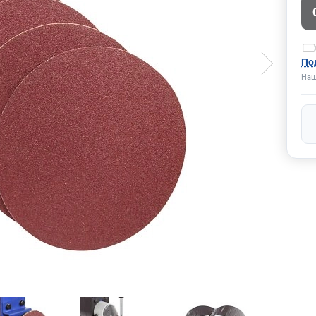
По
Наш