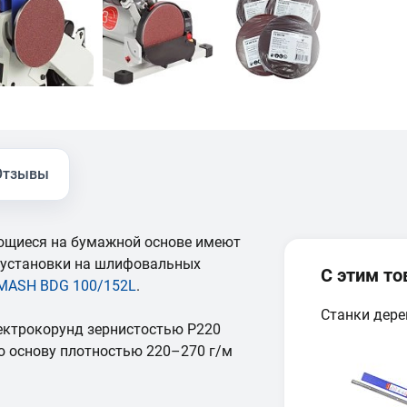
Отзывы
щиеся на бумажной основе имеют
 установки на шлифовальных
С этим т
MASH BDG 100/152L
.
Станки дер
ектрокорунд зернистостью Р220
ю основу плотностью 220–270 г/м