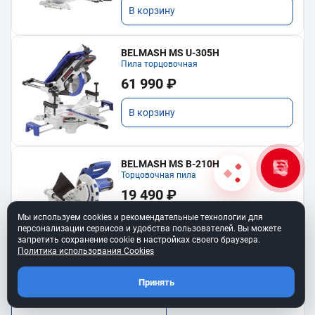
В корзину
BELMASH MS U-305H
Пила торцовочная
61 990 ₽
В корзину
BELMASH MS B-210H
Торцовочная пила
19 490 ₽
Мы используем cookies и рекомендательные технологии для
В корзину
персонализации сервисов и удобства пользователей. Вы можете
запретить сохранение cookie в настройках своего браузера.
Политика использования Cookies
Принять
Показать еще