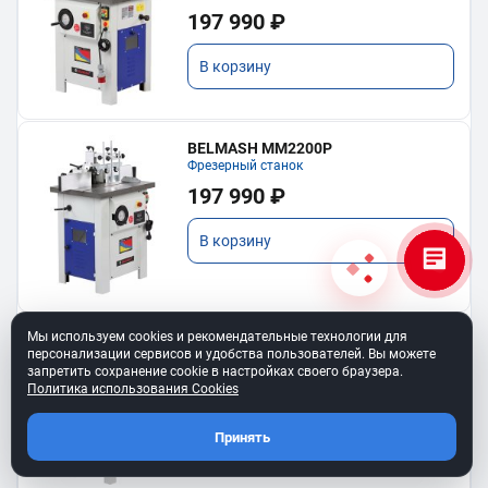
197 990 ₽
В корзину
BELMASH MM2200P
Фрезерный станок
197 990 ₽
В корзину
Мы используем cookies и рекомендательные технологии для
BELMASH MM1500ST1000/400 (1,5
персонализации сервисов и удобства пользователей. Вы можете
кВт, 400 В)
запретить сохранение cookie в настройках своего браузера.
Фрезерный станок с подвижным столом
Политика использования Cookies
142 990 ₽
Принять
В корзину