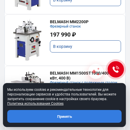
BELMASH MM2200P
Фрезерный станок
197 990 ₽
В корзину
BELMASH MM1500ST1000/400 (1,5
кВт, 400 В)
Фрезерный станок с подвижным столом
142 990 ₽
Мы используем cookies и рекомендательные технологии для
персонализации сервисов и удобства пользователей. Вы можете
запретить сохранение cookie в настройках своего браузера.
В корзину
Политика использования Cookies
Принять