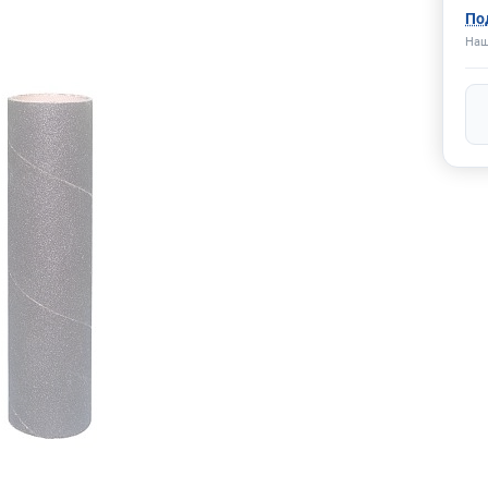
По
Наш