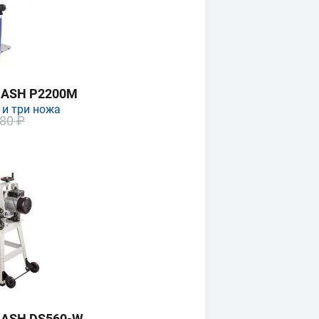
MASH P2200M
 и три ножа
80 ₽
MASH DS560-W