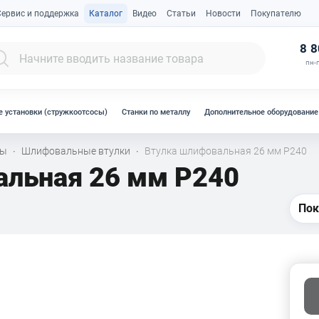
Сервис и поддержка
Каталог
Видео
Статьи
Новости
Покупателю
К
8 8
пн-п
 установки (стружкоотсосы)
Станки по металлу
Дополнительное оборудование
лы
Шлифовальные втулки
Втулка шлифовальная 26 мм P240
·
·
альная 26 мм P240
Пок