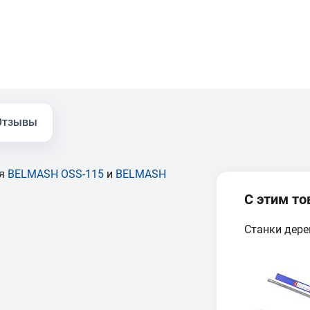
Отзывы
ля
BELMASH OSS-115
и
BELMASH
С этим т
Станки дер