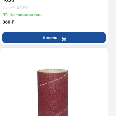
P320
Артикул:
SV057A
В корзину
Наличие
достаточное
360 ₽
Втулка шлифовальная BELMASH
38*115 мм P150
320 ₽
В корзину
В корзину
Показать еще