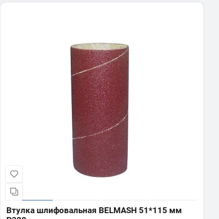
25 490 ₽
В корзину
В корзину
В корзину
В корзину
В корзину
BELMASH DC850
BELMASH P2200M
BELMASH AF-1600
Втулка шлифовальная BELMASH
BELMASH OSS-115
51*115 мм P240
Вытяжная установка (стружкоотсос)
Рейсмусовый станок
Система фильтрации воздуха
Осцилляционно-шпиндельный
20 990 ₽
52 990 ₽
41 990 ₽
360 ₽
шлифовальный станок
18 490 ₽
В корзину
В корзину
В корзину
В корзину
В корзину
BELMASH DC850C
Втулка шлифовальная BELMASH
38*115 мм P320
Вытяжная установка (стружкоотсос)
35 490 ₽
320 ₽
В корзину
В корзину
Втулка шлифовальная BELMASH
38*115 мм P240
Втулка шлифовальная BELMASH 51*115 мм
320 ₽