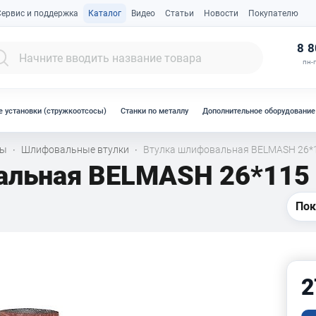
Сервис и поддержка
Каталог
Видео
Статьи
Новости
Покупателю
К
8 8
пн-п
 установки (стружкоотсосы)
Станки по металлу
Дополнительное оборудование
лы
Шлифовальные втулки
Втулка шлифовальная BELMASH 26*
·
·
альная BELMASH 26*115
Пок
2