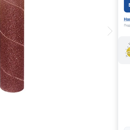
На
Под