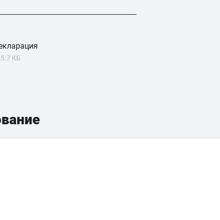
екларация
5.7 КБ
ование