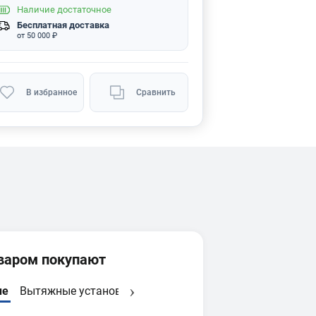
Наличие
достаточное
Бесплатная доставка
от 50 000 ₽
В избранное
Сравнить
оваром покупают
ые
Вытяжные установки
Системы фильтрации
Осцилля