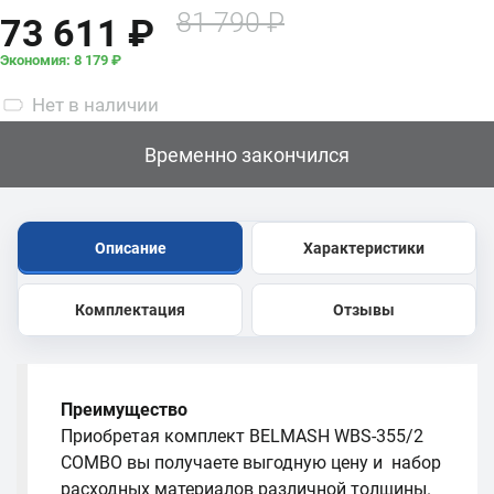
81 790 ₽
73 611 ₽
малого к
большему |
Экономия: 8 179 ₽
Белмаш
Нет
в наличии
Временно закончился
Описание
Характеристики
Комплектация
Отзывы
Преимущество
Приобретая комплект BELMASH WBS-355/2
COMBO вы получаете выгодную цену и набор
расходных материалов различной толщины.