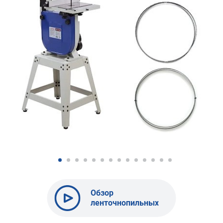
Обзор
ленточнопильных
станков
BELMASH | От