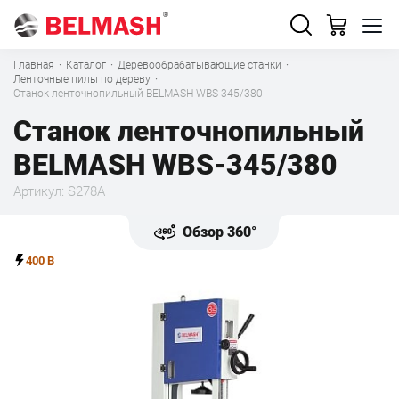
Главная
·
Каталог
·
Деревообрабатывающие станки
·
Ленточные пилы по дереву
·
Станок ленточнопильный BELMASH WBS-345/380
Станок ленточнопильный
BELMASH WBS-345/380
Артикул: S278A
Обзор 360°
400 В