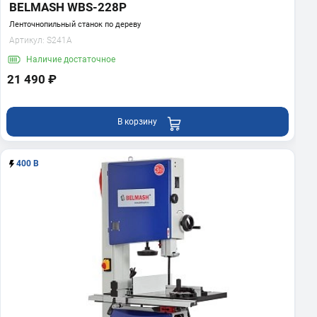
BELMASH WBS-228P
Ленточнопильный станок по дереву
Артикул:
S241A
Наличие
достаточное
21 490 ₽
В корзину
400 В