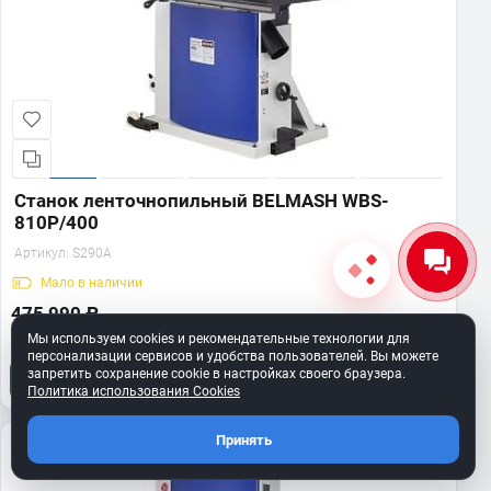
Станок ленточнопильный BELMASH WBS-
810P/400
Артикул:
S290A
Мало
в наличии
475 990 ₽
Мы используем cookies и рекомендательные технологии для
персонализации сервисов и удобства пользователей. Вы можете
запретить сохранение cookie в настройках своего браузера.
В корзину
Политика использования Cookies
Принять
400 В