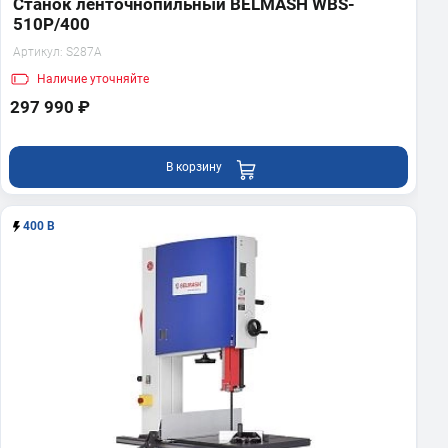
Станок ленточнопильный BELMASH WBS-
510P/400
Артикул:
S287A
Наличие
уточняйте
297 990 ₽
В корзину
400 В