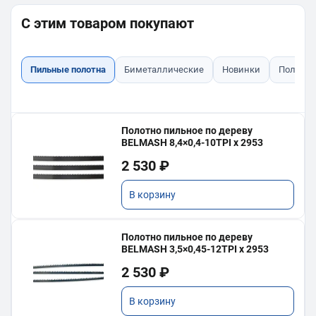
С этим товаром покупают
Пильные полотна
Биметаллические
Новинки
Полотна
Полотно пильное по дереву
BELMASH 8,4×0,4-10TPI x 2953
2 530 ₽
В корзину
Полотно пильное по дереву
BELMASH 3,5×0,45-12TPI x 2953
2 530 ₽
В корзину