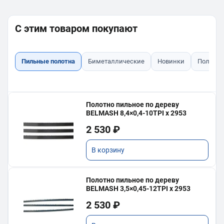
С этим товаром покупают
Пильные полотна
Биметаллические
Новинки
Полотна
Полотно пильное по дереву
BELMASH 8,4×0,4-10TPI x 2953
2 530 ₽
В корзину
Полотно пильное по дереву
BELMASH 3,5×0,45-12TPI x 2953
2 530 ₽