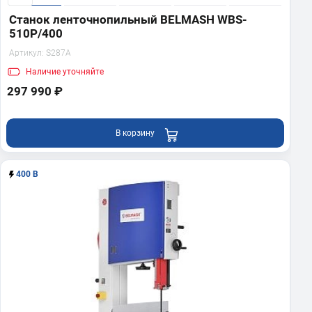
Станок ленточнопильный BELMASH WBS-
510P/400
Артикул:
S287A
Наличие
уточняйте
297 990 ₽
В корзину
400 В