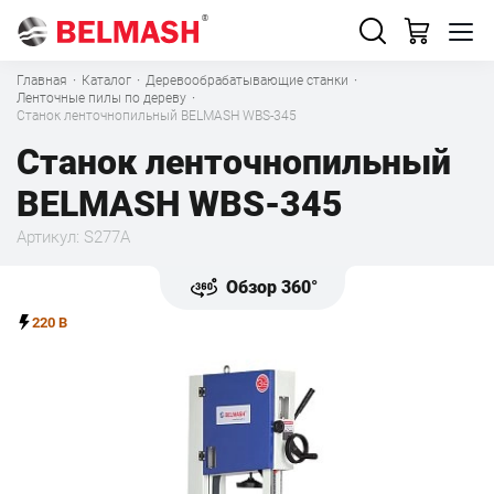
Главная
·
Каталог
·
Деревообрабатывающие станки
·
Ленточные пилы по дереву
·
Станок ленточнопильный BELMASH WBS-345
Станок ленточнопильный
BELMASH WBS-345
Артикул: S277A
Обзор 360°
220 В