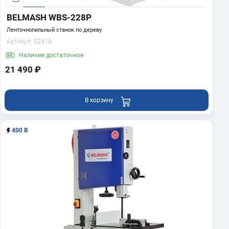
BELMASH WBS-228P
Ленточнопильный станок по дереву
Артикул:
S241A
Наличие
достаточное
21 490 ₽
В корзину
400 В