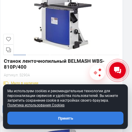
Станок ленточнопильный BELMASH WBS-
810P/400
Артикул:
S290A
Мало
в наличии
475 990 ₽
Мы используем cookies и рекомендательные технологии для
персонализации сервисов и удобства пользователей. Вы можете
запретить сохранение cookie в настройках своего браузера.
Политика использования Cookies
В корзину
Принять
400 В