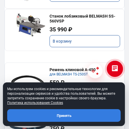
Станок лобзиковый BELMASH SS-
560VSP
35 990 ₽
В корзину
Ремень клиновой A-450
для BELMASH TS-250SТ
550 ₽
Мы используем cookies и рекомендательные технологии для
персонализации сервисов и удобства пользователей. Вы можете
В корзину
запретить сохранение cookie в настройках своего браузера.
Политика использования Cookies
Ремень 6PJ610 для BELMASH BJM-
Принять
750/150T
750 ₽