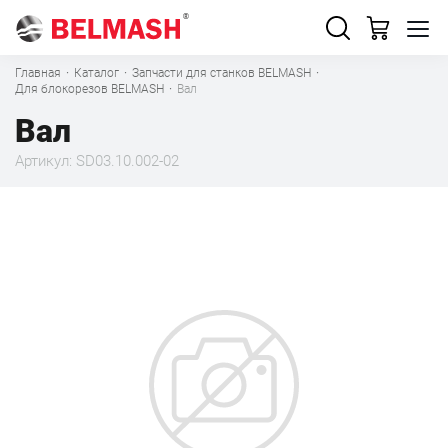
Главная
·
Каталог
·
Запчасти для станков BELMASH
·
Для блокорезов BELMASH
·
Вал
Вал
Артикул: SD03.10.002-02