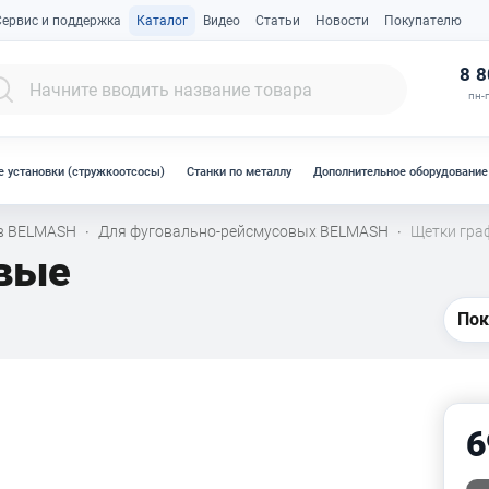
Сервис и поддержка
Каталог
Видео
Статьи
Новости
Покупателю
К
8 8
пн-п
 установки (стружкоотсосы)
Станки по металлу
Дополнительное оборудование
ов BELMASH
Для фуговально-рейсмусовых BELMASH
Щетки гра
·
·
вые
Пок
6