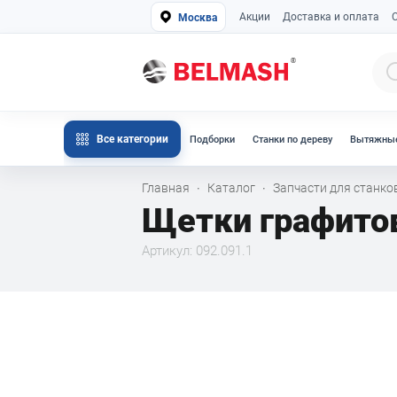
Акции
Доставка и оплата
Москва
Все категории
Подборки
Станки по дереву
Вытяжные
Главная
Каталог
Запчасти для станк
·
·
Щетки графито
Артикул: 092.091.1