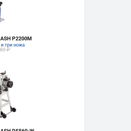
MASH P2200M
 и три ножа
80 ₽
MASH DS560-W