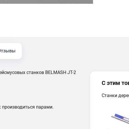
Отзывы
ейсмусовых станков BELMASH JT-2
С этим т
Станки дер
к производиться парами.