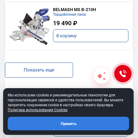
BELMASH MS B-210H
Торцовочная пила
19 490 ₽
В корзину
Показать еще
Мы используем cookies и рекомендательные технологии для
персонализации сервисов и удобства пользователей. Вы можете
BELMASH SS-400VS
запретить сохранение cookie в настройках своего браузера.
Лобзиковый станок
Политика использования Cookies
13 190 ₽
Принять
В корзину