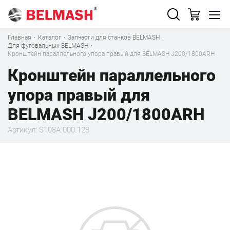
Главная
·
Каталог
·
Запчасти для станков BELMASH
·
Для фуговальных BELMASH
·
Кронштейн параллельного упора правый для BELMASH J200/1800ARH
Кронштейн параллельного
упора правый для
BELMASH J200/1800ARH
Артикул: S108A.000.128