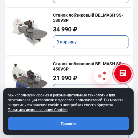
Станок лобзиковый BELMASH SS-
530VSP
34 990 ₽
В корзину
Станок лобзиковый BELMASH SS-
450VSP
21 990 ₽
В корзину
Мы используем cookies и рекомендательные технологии для
персонализации сервисов и удобства пользователей. Вы можете
запретить сохранение cookie в настройках своего браузера.
Политика использования Cookies
Станок лобзиковый BELMASH SS-
560VSP
Принять
35 990 ₽