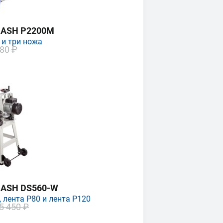
MASH P2200M
 и три ножа
80 ₽
MASH DS560-W
 лента P80 и лента P120
5 450 ₽