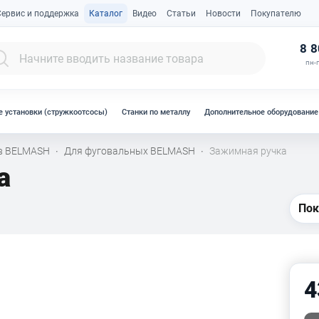
Сервис и поддержка
Каталог
Видео
Статьи
Новости
Покупателю
К
8 8
пн-п
 установки (стружкоотсосы)
Станки по металлу
Дополнительное оборудование
ов BELMASH
Для фуговальных BELMASH
Зажимная ручка
·
·
а
Пок
4