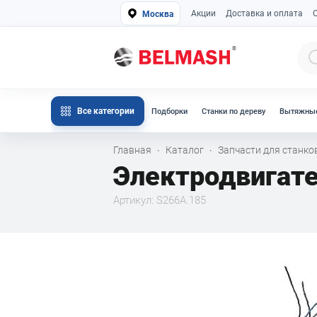
Акции
Доставка и оплата
Москва
Все категории
Подборки
Станки по дереву
Вытяжные
Главная
Каталог
Запчасти для станк
·
·
Электродвигат
Артикул: S266A.185