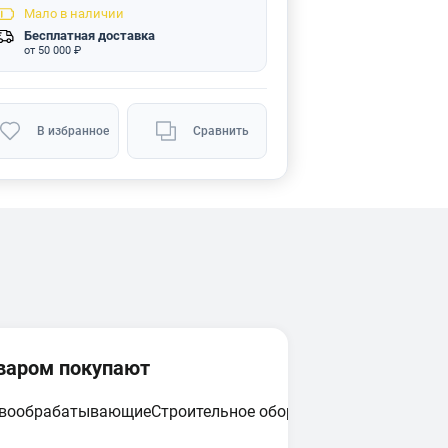
Мало
в наличии
Бесплатная доставка
от 50 000 ₽
В избранное
Сравнить
оваром покупают
евообрабатывающие
Строительное оборудование
Циркулярн