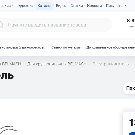
Сервис и поддержка
Каталог
Видео
Статьи
Новости
Покупателю
К
8 8
пн-п
 установки (стружкоотсосы)
Станки по металлу
Дополнительное оборудование
ов BELMASH
Для круглопильных BELMASH
Электродвигатель
·
·
ель
Пок
1