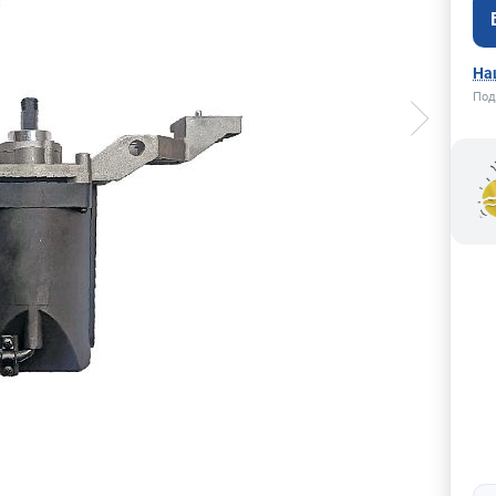
На
Под