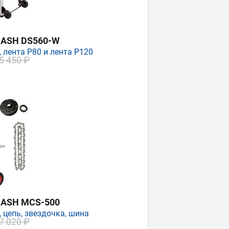
MASH DS560-W
 лента P80 и лента P120
5 450 ₽
MASH MCS-500
 цепь, звездочка, шина
7 020 ₽