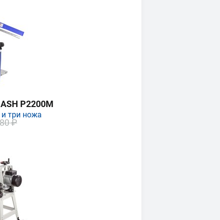
MASH P2200M
 и три ножа
80 ₽