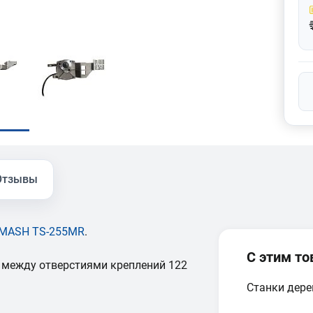
Отзывы
MASH TS-255MR
.
С этим т
 между отверстиями креплений 122
Станки дер