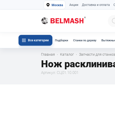
Акции
Доставка и оплата
Москва
Все категории
Подборки
Станки по дереву
Вытяжные
Главная
Каталог
Запчасти для станк
·
·
Нож расклини
Артикул: СЦ01.10.001