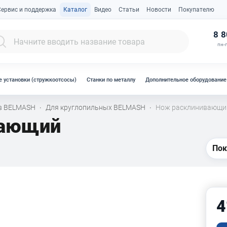
Сервис и поддержка
Каталог
Видео
Статьи
Новости
Покупателю
К
8 8
пн-п
 установки (стружкоотсосы)
Станки по металлу
Дополнительное оборудование
ов BELMASH
Для круглопильных BELMASH
Нож расклинивающ
·
·
вающий
Пок
4