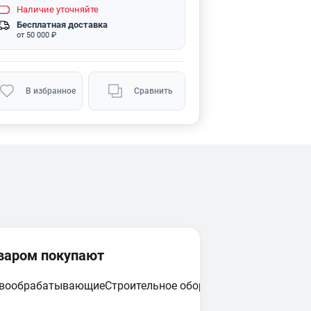
Наличие
уточняйте
Бесплатная доставка
от 50 000 ₽
В избранное
Сравнить
оваром покупают
евообрабатывающие
Строительное оборудование
Циркулярн