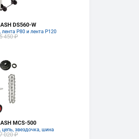
MASH DS560-W
 лента P80 и лента P120
5 450 ₽
MASH MCS-500
 цепь, звездочка, шина
7 020 ₽