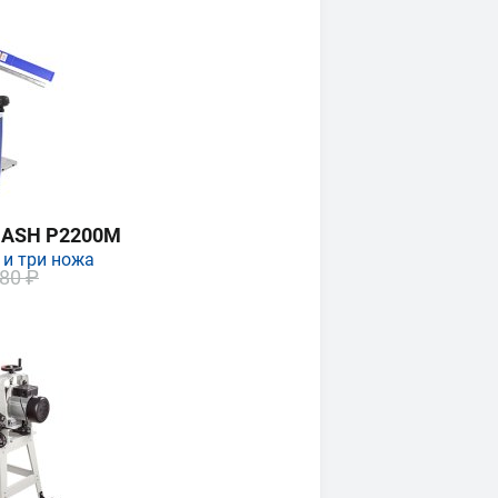
MASH P2200M
 и три ножа
80 ₽