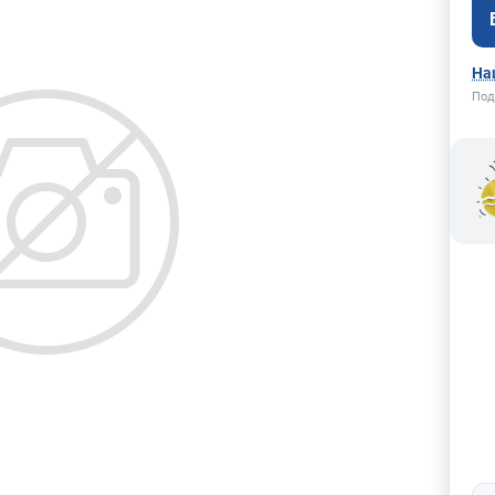
На
Под