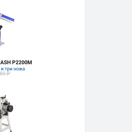
MASH P2200M
 и три ножа
80 ₽