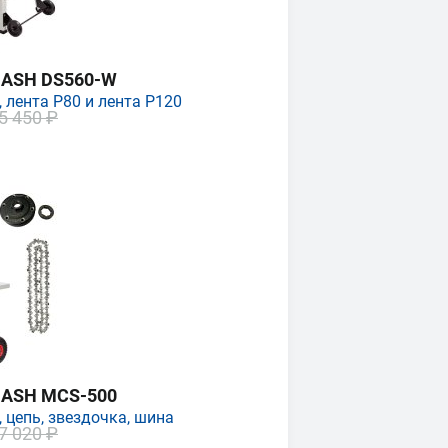
MASH DS560-W
 лента P80 и лента P120
5 450 ₽
MASH MCS-500
 цепь, звездочка, шина
7 020 ₽