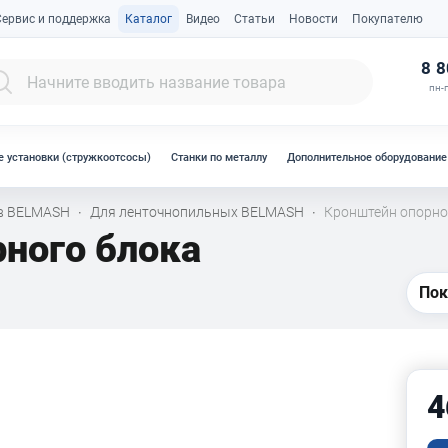
Сервис и поддержка
Каталог
Видео
Статьи
Новости
Покупателю
К
8 8
пн-п
 установки (стружкоотсосы)
Станки по металлу
Дополнительное оборудование
ов BELMASH
Для ленточнопильных BELMASH
Кронштейн опорно
·
·
ного блока
Пок
4