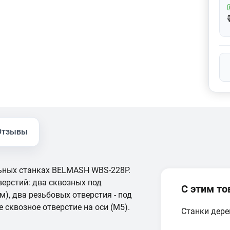
Отзывы
ьных станках BELMASH WBS-228P.
верстий: два сквозных под
С этим т
м), два резьбовых отверстия - под
 сквозное отверстие на оси (М5).
Станки дер