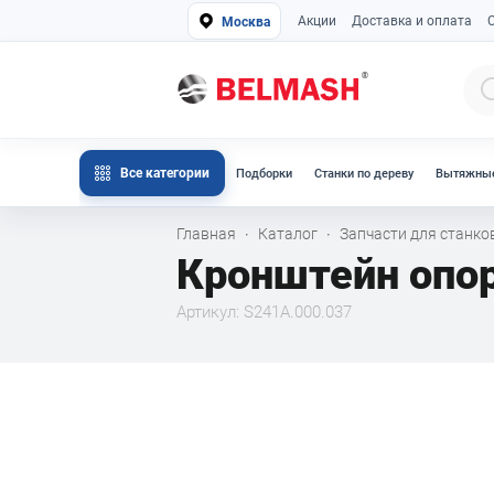
Акции
Доставка и оплата
Москва
Все категории
Подборки
Станки по дереву
Вытяжные
Главная
Каталог
Запчасти для станк
·
·
Кронштейн опор
Артикул: S241A.000.037