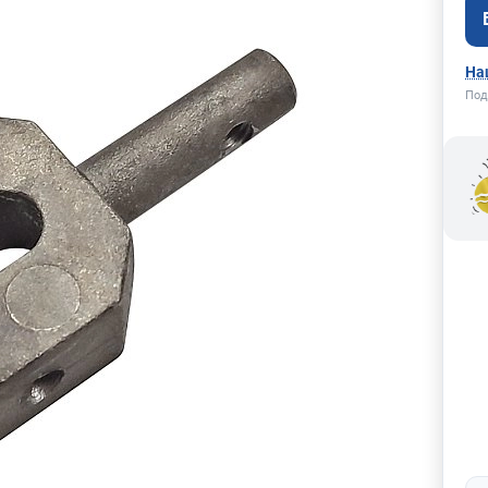
На
Под