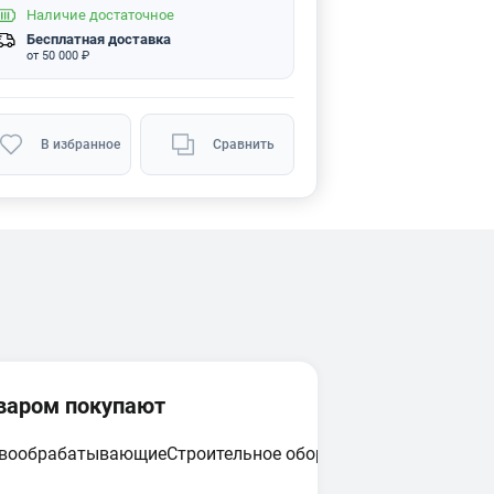
Наличие
достаточное
Бесплатная доставка
от 50 000 ₽
В избранное
Сравнить
оваром покупают
евообрабатывающие
Строительное оборудование
Циркулярн