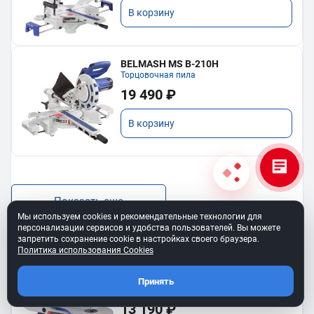
В корзину
BELMASH MS B-210H
Торцовочная пила
19 490 ₽
В корзину
Показать еще
Мы используем cookies и рекомендательные технологии для
персонализации сервисов и удобства пользователей. Вы можете
запретить сохранение cookie в настройках своего браузера.
Политика использования Cookies
BELMASH SS-400VS
Принять
Лобзиковый станок
13 190 ₽