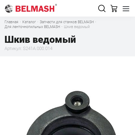
Главная
·
Каталог
·
Запчасти для станков BELMASH
·
Для ленточнопильных BELMASH
·
Шкив ведомый
Шкив ведомый
Артикул: S241A.000.014