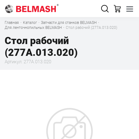
Главная
·
Каталог
·
Запчасти для станков BELMASH
·
Для ленточнопильных BELMASH
·
Стол рабочий (277A.013.020)
Стол рабочий
(277A.013.020)
Артикул: 277A.013.020