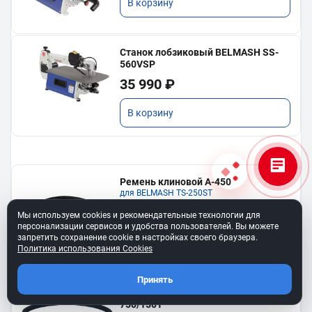
В корзину
Станок лобзиковый BELMASH SS-
560VSP
35 990 ₽
В корзину
Ремень клиновой A-450
для BELMASH TS-250SТ
550 ₽
Мы используем cookies и рекомендательные технологии для
персонализации сервисов и удобства пользователей. Вы можете
запретить сохранение cookie в настройках своего браузера.
В корзину
Политика использования Cookies
Принять
Ремень 6PJ610 для BELMASH BJM-
750/150T