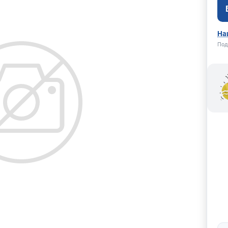
На
Под