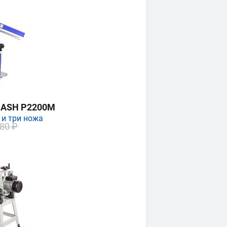
MASH P2200M
 и три ножа
80 ₽