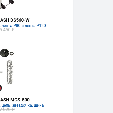
MASH DS560-W
 лента P80 и лента P120
5 450 ₽
MASH MCS-500
 цепь, звездочка, шина
7 020 ₽