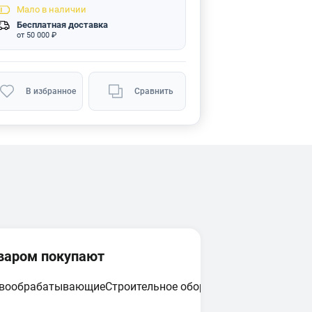
Мало
в наличии
Бесплатная доставка
от 50 000 ₽
В избранное
Сравнить
оваром покупают
евообрабатывающие
Строительное оборудование
Циркулярн