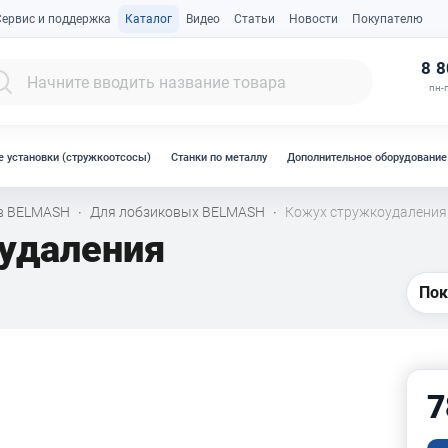
Сервис и поддержка
Каталог
Видео
Статьи
Новости
Покупателю
К
8 8
пн-п
 установки (стружкоотсосы)
Станки по металлу
Дополнительное оборудование
ов BELMASH
Для лобзиковых BELMASH
Кожух стружкоудаления
·
·
удаления
Пок
7