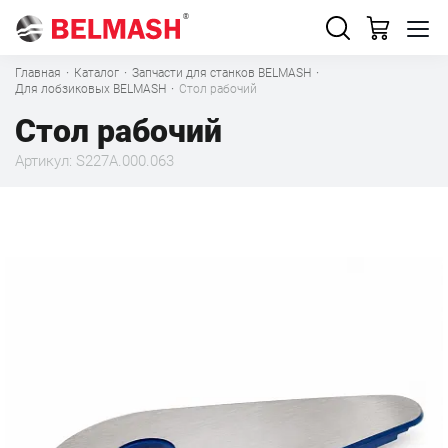
Главная
·
Каталог
·
Запчасти для станков BELMASH
·
Для лобзиковых BELMASH
·
Стол рабочий
Стол рабочий
Артикул: S227A.000.063