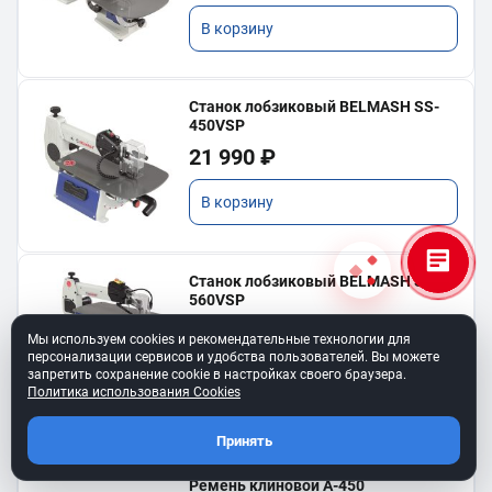
В корзину
Станок лобзиковый BELMASH SS-
450VSP
21 990 ₽
В корзину
Станок лобзиковый BELMASH SS-
560VSP
35 990 ₽
Мы используем cookies и рекомендательные технологии для
персонализации сервисов и удобства пользователей. Вы можете
запретить сохранение cookie в настройках своего браузера.
В корзину
Политика использования Cookies
Принять
Ремень клиновой A-450