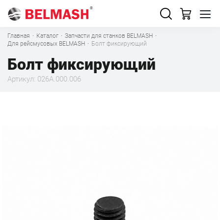
Главная
·
Каталог
·
Запчасти для станков BELMASH
·
Для рейсмусовых BELMASH
·
Болт фиксирующий
Болт фиксирующий
Артикул: 026A.000.006